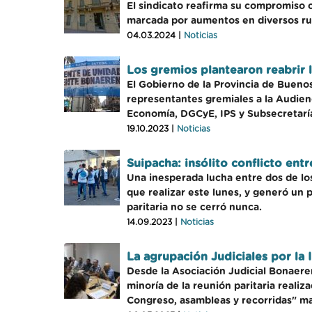
El sindicato reafirma su compromiso co
marcada por aumentos en diversos ru
04.03.2024 |
Noticias
Los gremios plantearon reabrir l
El Gobierno de la Provincia de Buenos
representantes gremiales a la Audienc
Economía, DGCyE, IPS y Subsecretarí
19.10.2023 |
Noticias
Suipacha: insólito conflicto ent
Una inesperada lucha entre dos de lo
que realizar este lunes, y generó un 
paritaria no se cerró nunca.
14.09.2023 |
Noticias
La agrupación Judiciales por la 
Desde la Asociación Judicial Bonaere
minoría de la reunión paritaria reali
Congreso, asambleas y recorridas" ma