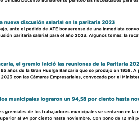
e de Unidad Docente Bonaerense planteó las necesidades para es
 nueva discusión salarial en la paritaria 2023
bajo, ante el pedido de ATE bonaerense de una inmediata convoc
cusión paritaria salarial para el año 2023. Algunos temas: la rec
aria, el gremio inició las reuniones de la Paritaria 20
 65 años de la Gran Huelga Bancaria que se produjo en 1958. A p
ia 2023 con las Cámaras Empresariales, convocada por el Minister
los municipales lograron un 94,58 por ciento hasta no
es gremiales de los trabajadores municipales se sentaron en la 
perior al 94 por ciento hasta noviembre. Con bono de 12 mil pes