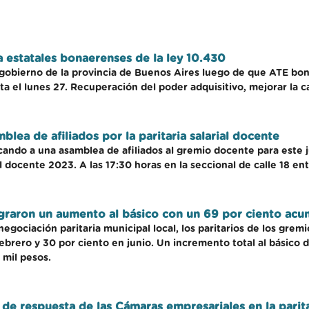
a estatales bonaerenses de la ley 10.430
l gobierno de la provincia de Buenos Aires luego de que ATE bon
a el lunes 27. Recuperación del poder adquisitivo, mejorar la ca
ea de afiliados por la paritaria salarial docente
do a una asamblea de afiliados al gremio docente para este ju
al docente 2023. A las 17:30 horas en la seccional de calle 18 ent
graron un aumento al básico con un 69 por ciento acu
gociación paritaria municipal local, los paritarios de los gremi
febrero y 30 por ciento en junio. Un incremento total al básico 
 mil pesos.
a de respuesta de las Cámaras empresariales en la parit