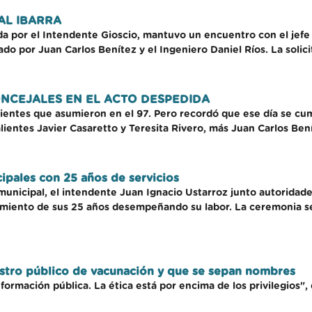
AL IBARRA
por el Intendente Gioscio, mantuvo un encuentro con el jefe d
o por Juan Carlos Benítez y el Ingeniero Daniel Ríos. La solic
NCEJALES EN EL ACTO DESPEDIDA
alientes que asumieron en el 97. Pero recordó que ese día se cu
alientes Javier Casaretto y Teresita Rivero, más Juan Carlos Ben
pales con 25 años de servicios
unicipal, el intendente Juan Ignacio Ustarroz junto autoridades
miento de sus 25 años desempeñando su labor. La ceremonia se l
istro público de vacunación y que se sepan nombres
nformación pública. La ética está por encima de los privilegios"