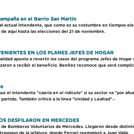
campaña en el Barrio San Martín
 actual intendente, que como es su costumbre en tiempos elector
 de aquí hasta las elecciones del 21 de noviembre.
ENIENTES EN LOS PLANES JEFES DE HOGAR
alidad apunta a revertir los casos del programa Jefes de Hogar 
nzaron a recibir el beneficio. Benítez reconoce que será compli
va
e el intendente "caería en el ridículo" si su sector va "por afu
 partido. También criticó a la línea "Unidad y Lealtad".-
OS DESFILARON EN MERCEDES
o de Bomberos Voluntarios de Mercedes. Llegaron desde distinto
traspaso de la jefatura, donde Ferrari reemplazó a Juan Valle.