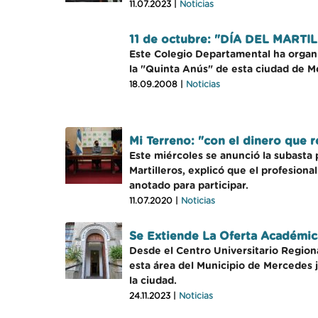
11.07.2023 |
Noticias
11 de octubre: "DÍA DEL MAR
Este Colegio Departamental ha organiz
la "Quinta Anús" de esta ciudad de M
18.09.2008 |
Noticias
Mi Terreno: "con el dinero que
Este miércoles se anunció la subasta 
Martilleros, explicó que el profesiona
anotado para participar.
11.07.2020 |
Noticias
Se Extiende La Oferta Académica
Desde el Centro Universitario Regiona
esta área del Municipio de Mercedes ju
la ciudad.
24.11.2023 |
Noticias