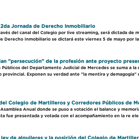
a 2da Jornada de Derecho Inmobiliario
ravés del canal del Colegio por live streaming, será dictada de 
de Derecho Inmobiliario se dictará este viernes 5 de mayo por l
ian "persecución" de la profesión ante proyecto pres
es Públicos del Departamento Judicial de Mercedes se suma a la
 provincial. Exponen su verdad ante "la mentira y demagogia"
e del Colegio de Martilleros y Corredores Públicos de 
la Asamblea Anual donde se puso a votación el balance y memoria
lista fue presentada y votada con el acompañamiento en la re el
ley de alquileres y la posición del Colegio de Martiller