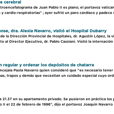
e cerebral
ctroencefalograma de Juan Pablo II es plano; el portavoz vatican
y cardio-respiratorias" ; ayer sufrió un paro cardíaco y padece
nse, dra. Alexia Navarro, visitó el Hospital Dubarry
 la Dirección Provincial de Hospitales, dr. Agustín López, la vi
to al Director Ejecutivo, dr. Pablo Cassiani. Visitó la internació
 regular y ordenar los depósitos de chatarra
oncejala Paola Navarro quien consideró que “es necesario tener 
as, trapos y demás que necesitan un cuidado especial cuyo orde
s 21.37 en su apartamento privado. Se pusieron en práctica los
 II el 22 de febrero de 1996", dijo el portavoz Joaquín Navarro 