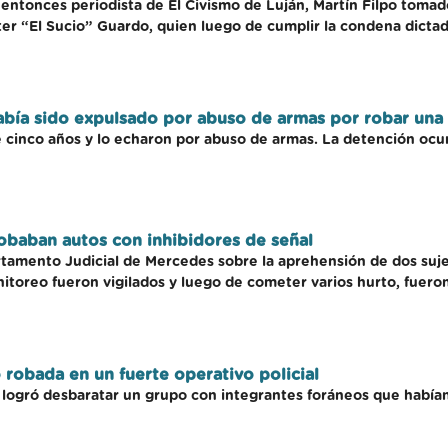
l entonces periodista de El Civismo de Luján, Martín Filpo to
er “El Sucio” Guardo, quien luego de cumplir la condena dictad
había sido expulsado por abuso de armas por robar una
de cinco años y lo echaron por abuso de armas. La detención ocu
obaban autos con inhibidores de señal
artamento Judicial de Mercedes sobre la aprehensión de dos suj
nitoreo fueron vigilados y luego de cometer varios hurto, fuero
robada en un fuerte operativo policial
d logró desbaratar un grupo con integrantes foráneos que habí