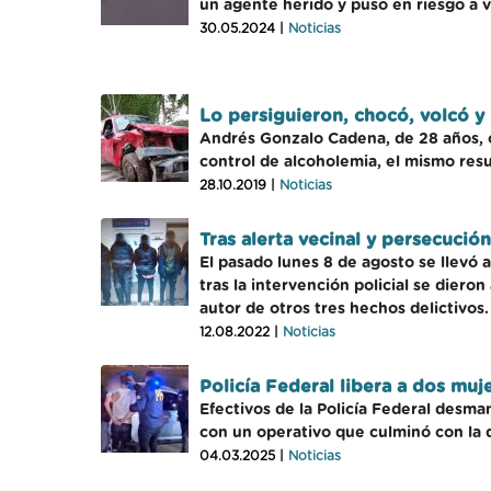
un agente herido y puso en riesgo a v
30.05.2024 |
Noticias
Lo persiguieron, chocó, volcó y 
Andrés Gonzalo Cadena, de 28 años, o
control de alcoholemia, el mismo resu
28.10.2019 |
Noticias
Tras alerta vecinal y persecució
El pasado lunes 8 de agosto se llevó
tras la intervención policial se dier
autor de otros tres hechos delictivos.
12.08.2022 |
Noticias
Policía Federal libera a dos muj
Efectivos de la Policía Federal desma
con un operativo que culminó con la 
04.03.2025 |
Noticias