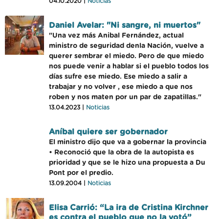
04.10.2020 |
Noticias
Daniel Avelar: "Ni sangre, ni muertos"
"Una vez más Anibal Fernández, actual
ministro de seguridad denla Nación, vuelve a
querer sembrar el miedo. Pero de que miedo
nos puede venir a hablar si el pueblo todos los
días sufre ese miedo. Ese miedo a salir a
trabajar y no volver , ese miedo a que nos
roben y nos maten por un par de zapatillas."
13.04.2023 |
Noticias
Aníbal quiere ser gobernador
El ministro dijo que va a gobernar la provincia
• Reconoció que la obra de la autopista es
prioridad y que se le hizo una propuesta a Du
Pont por el predio.
13.09.2004 |
Noticias
Elisa Carrió: “La ira de Cristina Kirchner
es contra el pueblo que no la votó”