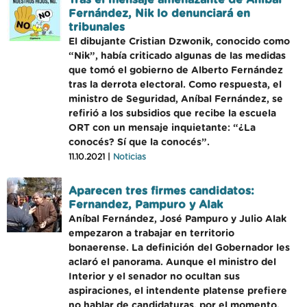
Tras el mensaje amenazante de Aníbal
Fernández, Nik lo denunciará en
tribunales
El dibujante Cristian Dzwonik, conocido como
“Nik”, había criticado algunas de las medidas
que tomó el gobierno de Alberto Fernández
tras la derrota electoral. Como respuesta, el
ministro de Seguridad, Aníbal Fernández, se
refirió a los subsidios que recibe la escuela
ORT con un mensaje inquietante: “¿La
conocés? Sí que la conocés”.
11.10.2021 |
Noticias
Aparecen tres firmes candidatos:
Fernandez, Pampuro y Alak
Aníbal Fernández, José Pampuro y Julio Alak
empezaron a trabajar en territorio
bonaerense. La definición del Gobernador les
aclaró el panorama. Aunque el ministro del
Interior y el senador no ocultan sus
aspiraciones, el intendente platense prefiere
no hablar de candidaturas, por el momento.