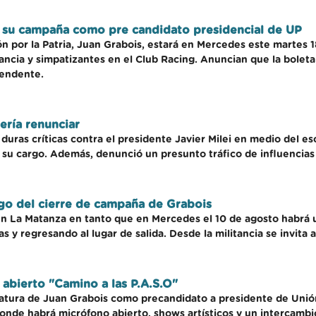
n su campaña como pre candidato presidencial de UP
n por la Patria, Juan Grabois, estará en Mercedes este martes 18
itancia y simpatizantes en el Club Racing. Anuncian que la bolet
tendente.
ería renunciar
ó duras críticas contra el presidente Javier Milei en medio del
u cargo. Además, denunció un presunto tráfico de influencias y
go del cierre de campaña de Grabois
 en La Matanza en tanto que en Mercedes el 10 de agosto habrá u
as y regresando al lugar de salida. Desde la militancia se invita 
 abierto "Camino a las P.A.S.O"
atura de Juan Grabois como precandidato a presidente de Unión
onde habrá micrófono abierto, shows artísticos y un intercambio