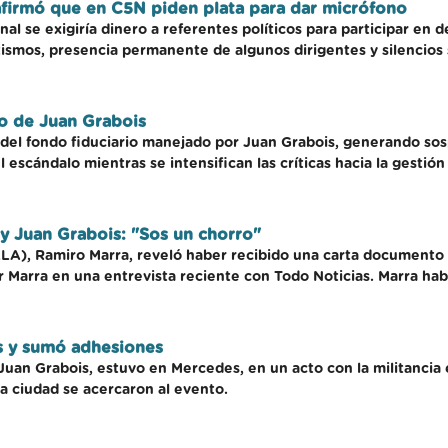
afirmó que en C5N piden plata para dar micrófono
anal se exigiría dinero a referentes políticos para participar e
tismos, presencia permanente de algunos dirigentes y silencios s
io de Juan Grabois
s del fondo fiduciario manejado por Juan Grabois, generando sos
 escándalo mientras se intensifican las críticas hacia la gestión
y Juan Grabois: "Sos un chorro"
LLA), Ramiro Marra, reveló haber recibido una carta documento 
or Marra en una entrevista reciente con Todo Noticias. Marra hab
s y sumó adhesiones
Juan Grabois, estuvo en Mercedes, en un acto con la militancia 
a ciudad se acercaron al evento.