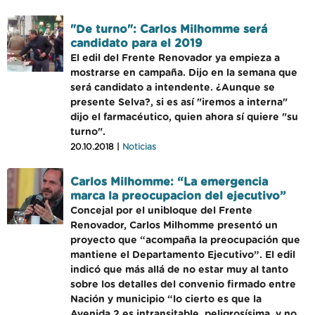
"De turno": Carlos Milhomme será
candidato para el 2019
El edil del Frente Renovador ya empieza a
mostrarse en campaña. Dijo en la semana que
será candidato a intendente. ¿Aunque se
presente Selva?, si es así "iremos a interna"
dijo el farmacéutico, quien ahora sí quiere "su
turno".
20.10.2018 |
Noticias
Carlos Milhomme: “La emergencia
marca la preocupacion del ejecutivo”
Concejal por el unibloque del Frente
Renovador, Carlos Milhomme presentó un
proyecto que “acompaña la preocupación que
mantiene el Departamento Ejecutivo”. El edil
indicó que más allá de no estar muy al tanto
sobre los detalles del convenio firmado entre
Nación y municipio “lo cierto es que la
Avenida 2 es intransitable, peligrosísima, y no