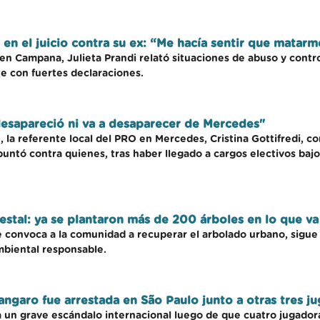
 en el juicio contra su ex: “Me hacía sentir que matarm
 en Campana, Julieta Prandi relató situaciones de abuso y contr
te con fuertes declaraciones.
 desapareció ni va a desaparecer de Mercedes"
la referente local del PRO en Mercedes, Cristina Gottifredi, co
puntó contra quienes, tras haber llegado a cargos electivos baj
estal: ya se plantaron más de 200 árboles en lo que va
ue convoca a la comunidad a recuperar el arbolado urbano, sigu
biental responsable.
angaro fue arrestada en São Paulo junto a otras tres j
a un grave escándalo internacional luego de que cuatro jugador