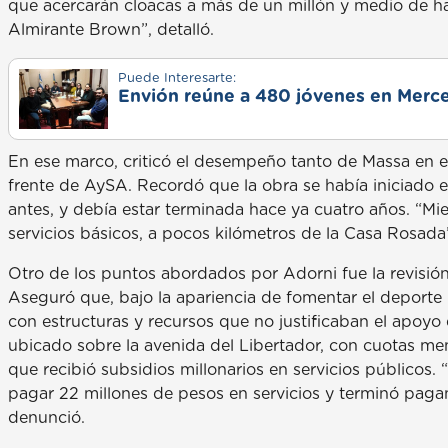
que acercarán cloacas a más de un millón y medio de 
Almirante Brown”, detalló.
Puede Interesarte:
Envión reúne a 480 jóvenes en Merce
En ese marco, criticó el desempeño tanto de Massa en e
frente de AySA. Recordó que la obra se había iniciado en
antes, y debía estar terminada hace ya cuatro años. “Mie
servicios básicos, a pocos kilómetros de la Casa Rosada”
Otro de los puntos abordados por Adorni fue la revisión
Aseguró que, bajo la apariencia de fomentar el deporte ba
con estructuras y recursos que no justificaban el apoy
ubicado sobre la avenida del Libertador, con cuotas men
que recibió subsidios millonarios en servicios públicos.
pagar 22 millones de pesos en servicios y terminó paga
denunció.