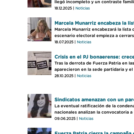
llegó incompleto y un contraste famili
18.12.2025 |
Noticias
Marcela Munarriz encabeza la li
Marcela Munarriz encabezará la lista 
escenario electoral empieza a cerrarse
18.07.2025 |
Noticias
Crisis en el PJ bonaerense: crec
Tras la derrota de Fuerza Patria en l
aparecieron en la sede partidaria y e
28.10.2025 |
Noticias
Sindicatos amenazan con un paro 
La eventual ratificación de la conden
nacionales analizan la convocatoria a
09.06.2025 |
Noticias
Fuerza Patria cierra la campaña 