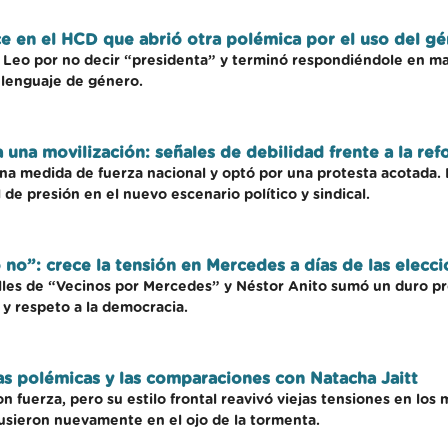
uce en el HCD que abrió otra polémica por el uso del g
i Leo por no decir “presidenta” y terminó respondiéndole en masc
l lenguaje de género.
a una movilización: señales de debilidad frente a la ref
una medida de fuerza nacional y optó por una protesta acotada. 
de presión en el nuevo escenario político y sindical.
o no”: crece la tensión en Mercedes a días de las elecc
alles de “Vecinos por Mercedes” y Néstor Anito sumó un duro pr
y respeto a la democracia.
las polémicas y las comparaciones con Natacha Jaitt
con fuerza, pero su estilo frontal reavivó viejas tensiones en l
pusieron nuevamente en el ojo de la tormenta.