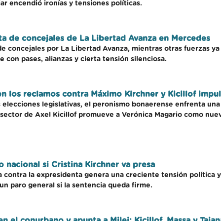
ar encendió ironías y tensiones políticas.
sta de concejales de La Libertad Avanza en Mercedes
de concejales por La Libertad Avanza, mientras otras fuerzas ya
 con pases, alianzas y cierta tensión silenciosa.
en los reclamos contra Máximo Kirchner y Kicillof impu
as elecciones legislativas, el peronismo bonaerense enfrenta un
l sector de Axel Kicillof promueve a Verónica Magario como nuev
nacional si Cristina Kirchner va presa
a contra la expresidenta genera una creciente tensión política y
 un paro general si la sentencia queda firme.
en el conurbano y apunta a Milei: Kicillof, Massa y Taia