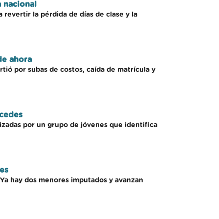
a nacional
revertir la pérdida de días de clase y la
de ahora
tió por subas de costos, caída de matrícula y
rcedes
izadas por un grupo de jóvenes que identifica
es
os. Ya hay dos menores imputados y avanzan