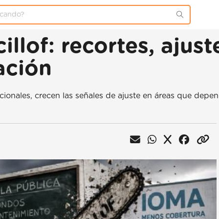
illof: recortes, ajust
ación
ionales, crecen las señales de ajuste en áreas que depe