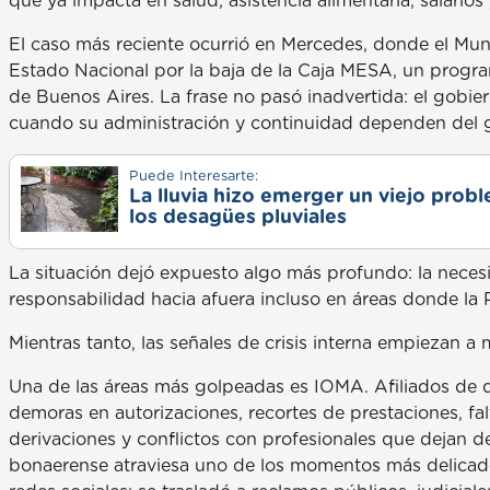
que ya impacta en salud, asistencia alimentaria, salarios 
El caso más reciente ocurrió en Mercedes, donde el Mun
Estado Nacional por la baja de la Caja MESA, un program
de Buenos Aires. La frase no pasó inadvertida: el gobie
cuando su administración y continuidad dependen del 
Puede Interesarte:
La lluvia hizo emerger un viejo prob
los desagües pluviales
La situación dejó expuesto algo más profundo: la neces
responsabilidad hacia afuera incluso en áreas donde la P
Mientras tanto, las señales de crisis interna empiezan a m
Una de las áreas más golpeadas es IOMA. Afiliados de d
demoras en autorizaciones, recortes de prestaciones, f
derivaciones y conflictos con profesionales que dejan de
bonaerense atraviesa uno de los momentos más delicados 