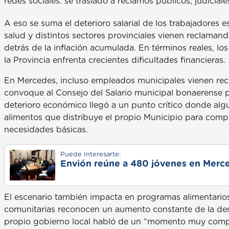
redes sociales: se trasladó a reclamos públicos, judiciale
A eso se suma el deterioro salarial de los trabajadores e
salud y distintos sectores provinciales vienen reclamand
detrás de la inflación acumulada. En términos reales, l
la Provincia enfrenta crecientes dificultades financieras.
En Mercedes, incluso empleados municipales vienen rec
convoque al Consejo del Salario municipal bonaerense p
deterioro económico llegó a un punto crítico donde algu
alimentos que distribuye el propio Municipio para comp
necesidades básicas.
Puede Interesarte:
Envión reúne a 480 jóvenes en Merce
El escenario también impacta en programas alimentarios
comunitarias reconocen un aumento constante de la d
propio gobierno local habló de un “momento muy comple