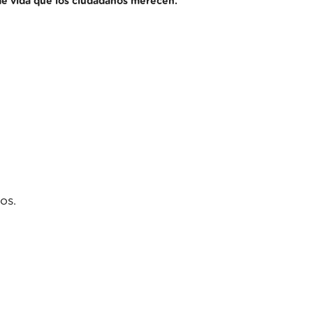
d de vida que los ciudadanos merecen.
os.