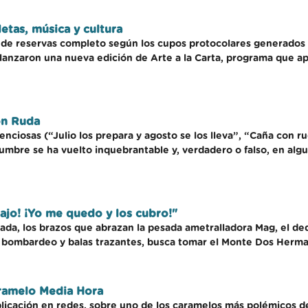
letas, música y cultura
l de reservas completo según los cupos protocolares generados p
 lanzaron una nueva edición de Arte a la Carta, programa que ap
on Ruda
ciosas (“Julio los prepara y agosto se los lleva”, “Caña con ru
mbre se ha vuelto inquebrantable y, verdadero o falso, en algun
rajo! ¡Yo me quedo y los cubro!"
lada, los brazos que abrazan la pesada ametralladora Mag, el ded
de bombardeo y balas trazantes, busca tomar el Monte Dos Herma
aramelo Media Hora
licación en redes, sobre uno de los caramelos más polémicos de