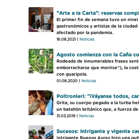
"Arte a la Carta": reservas comp
El primer fin de semana tuvo un nive
gastronómicos y artistas de la ciudad
afectado por la pandemia.
16.08.2021 |
Noticias
Agosto comienza con la Caña c
Rodeada de innumerables frases senten
emborracharse que morirse”), la costu
con guaripola.
01.08.2020 |
Noticias
Poltronieri: "¡Váyanse todos, ca
Grita, su cuerpo pegado a la turba he
un batallón británico que, a fuerza 
31.03.2019 |
Noticias
Sucesos: Intrigante y vigente c
Intrigante Buenos Ayres hizo una pub