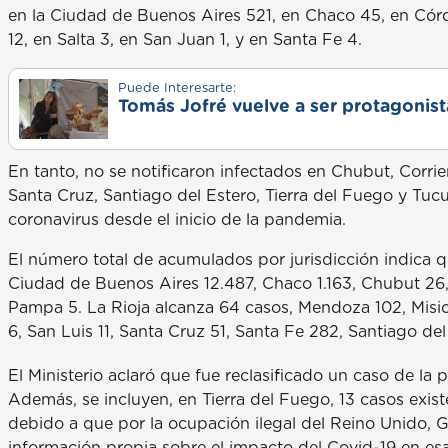
en la Ciudad de Buenos Aires 521, en Chaco 45, en Cór
12, en Salta 3, en San Juan 1, y en Santa Fe 4.
Puede Interesarte:
Tomás Jofré vuelve a ser protagonista
En tanto, no se notificaron infectados en Chubut, Corri
Santa Cruz, Santiago del Estero, Tierra del Fuego y Tu
coronavirus desde el inicio de la pandemia.
El número total de acumulados por jurisdicción indica q
Ciudad de Buenos Aires 12.487, Chaco 1.163, Chubut 26, 
Pampa 5. La Rioja alcanza 64 casos, Mendoza 102, Misio
6, San Luis 11, Santa Cruz 51, Santa Fe 282, Santiago de
El Ministerio aclaró que fue reclasificado un caso de l
Además, se incluyen, en Tierra del Fuego, 13 casos exist
debido a que por la ocupación ilegal del Reino Unido, G
información propia sobre el impacto del Covid-19 en esa 