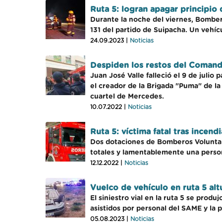
Ruta 5: logran apagar principio
Durante la noche del viernes, Bombero
131 del partido de Suipacha. Un vehí
24.09.2023 |
Noticias
Despiden los restos del Comand
Juan José Valle falleció el 9 de jul
el creador de la Brigada "Puma" de l
cuartel de Mercedes.
10.07.2022 |
Noticias
Ruta 5: víctima fatal tras ince
Dos dotaciones de Bomberos Voluntari
totales y lamentablemente una person
12.12.2022 |
Noticias
Vuelco de vehículo en ruta 5 alt
El siniestro vial en la ruta 5 se prod
asistidos por personal del SAME y la 
05.08.2023 |
Noticias