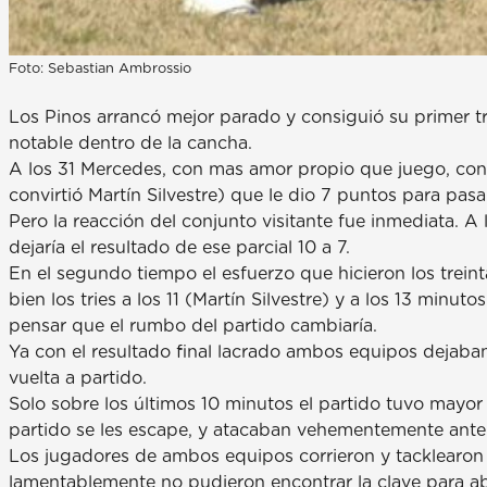
Foto: Sebastian Ambrossio
Los Pinos arrancó mejor parado y consiguió su primer t
notable dentro de la cancha.
A los 31 Mercedes, con mas amor propio que juego, consi
convirtió Martín Silvestre) que le dio 7 puntos para pasar
Pero la reacción del conjunto visitante fue inmediata. A
dejaría el resultado de ese parcial 10 a 7.
En el segundo tiempo el esfuerzo que hicieron los treint
bien los tries a los 11 (Martín Silvestre) y a los 13 min
pensar que el rumbo del partido cambiaría.
Ya con el resultado final lacrado ambos equipos dejaban
vuelta a partido.
Solo sobre los últimos 10 minutos el partido tuvo mayor
partido se les escape, y atacaban vehementemente ante l
Los jugadores de ambos equipos corrieron y tacklearon
lamentablemente no pudieron encontrar la clave para abr