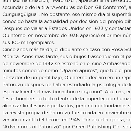
Su máxima creación, “Patoruzú”, apareció el 19 de octub
secundario de la tira “Aventuras de Don Gil Contento”,
Curiguagüigua”. No obstante, ese mismo día el superhé
conocido hasta la actualidad por decisión del propio di
Después de viajar a Estados Unidos en 1933 y contactars
Quinterno: en noviembre de 1936 apareció el primer núm
sus 100 mil ejemplares.
Cinco años más tarde, el dibujante se casó con Rosa Schi
Mónica. Años más tarde, sus dibujos trascendieron el pape
de noviembre de 1942 se estrenó en el cine Ambassador
minutos conocido como “Upa en apuros”, que fue el pri
Portador de un perfil bajo, Quinterno declaró en un rep
Patoruzú después de haber estudiado la psicología de lo
especialmente el más bonachón e ingenuo”. Además, en 
“es el hombre perfecto dentro de la imperfección huma
alcanzar límites insospechados, pero no confundamos su
La revista propia de Patoruzú fue creada en noviembre 
versión infantil del héroe- en 1945. Por aquella época, 
“Adventures of Patoruzú” por Green Publishing Co., so