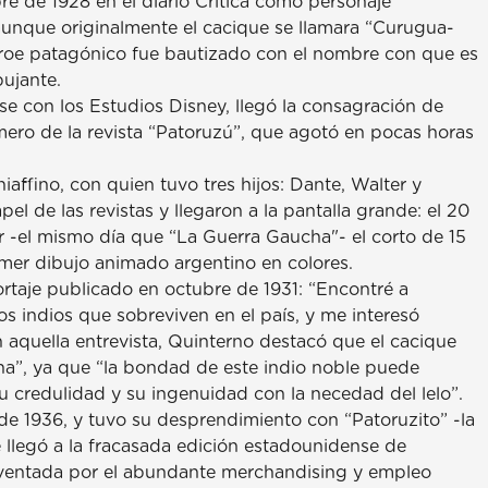
re de 1928 en el diario Crítica como personaje
 aunque originalmente el cacique se llamara “Curugua-
roe patagónico fue bautizado con el nombre con que es
bujante.
e con los Estudios Disney, llegó la consagración de
ero de la revista “Patoruzú”, que agotó en pocas horas
affino, con quien tuvo tres hijos: Dante, Walter y
l de las revistas y llegaron a la pantalla grande: el 20
 -el mismo día que “La Guerra Gaucha"- el corto de 15
mer dibujo animado argentino en colores.
ortaje publicado en octubre de 1931: “Encontré a
s indios que sobreviven en el país, y me interesó
aquella entrevista, Quinterno destacó que el cacique
na”, ya que “la bondad de este indio noble puede
 credulidad y su ingenuidad con la necedad del lelo”.
de 1936, y tuvo su desprendimiento con “Patoruzito” -la
se llegó a la fracasada edición estadounidense de
lventada por el abundante merchandising y empleo