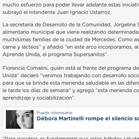
mucho esfuerzo para poder llevar adelante estas inicia
subrayó el intendente Juan Ignacio Ustarroz.
La secretaria de Desarrollo de la Comunidad, Jorgelina 
alimentario municipal que viene realizando determinadas 
muchísimas familias de la ciudad de Mercedes. Como así
carne y lácteos” y añadió “en este arco incorporamos, a
Aprende Unida, el programa Supersanitos”.
Florencia Comalini, quién está al frente del programa 
Unida” declaró “venimos trabajando con desarrollo soci
para que se brinde esta merienda saludable en las dife
la tarde los días de semana” y agregó “esta merienda co
aprendizaje y sociabilización”.
Puede Interesarte:
Débora Martinelli rompe el silencio s
“Para nosotros es fundamental que estos hábitos saludab