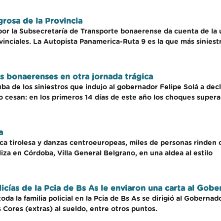
grosa de la Provincia
 la Subsecretaría de Transporte bonaerense da cuenta de la ub
vinciales. La Autopista Panamerica-Ruta 9 es la que más siniestr
s bonaerenses en otra jornada trágica
a de los siniestros que indujo al gobernador Felipe Solá a decla
o cesan: en los primeros 14 días de este año los choques super
a
ca tirolesa y danzas centroeuropeas, miles de personas rinden c
liza en Córdoba, Villa General Belgrano, en una aldea al estilo
icías de la Pcia de Bs As le enviaron una carta al Gob
a la familia policial en la Pcia de Bs As se dirigió al Gobernado
s Cores (extras) al sueldo, entre otros puntos.