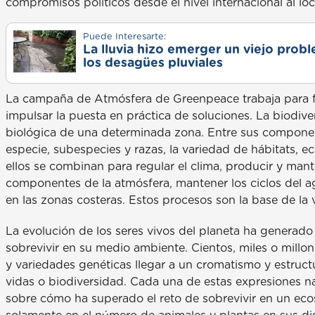
compromisos políticos desde el nivel internacional al loc
Puede Interesarte:
La lluvia hizo emerger un viejo prob
los desagües pluviales
La campaña de Atmósfera de Greenpeace trabaja para f
impulsar la puesta en práctica de soluciones. La biodive
biológica de una determinada zona. Entre sus compone
especie, subespecies y razas, la variedad de hábitats, e
ellos se combinan para regular el clima, producir y mante
componentes de la atmósfera, mantener los ciclos del a
en las zonas costeras. Estos procesos son la base de la 
La evolución de los seres vivos del planeta ha generad
sobrevivir en su medio ambiente. Cientos, miles o mill
y variedades genéticas llegar a un cromatismo y estruct
vidas o biodiversidad. Cada una de estas expresiones n
sobre cómo ha superado el reto de sobrevivir en un eco