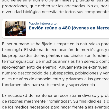
solamente en el número de animales y plantas en sus dis
proporciones, que deben ser las adecuadas. No es, por t
diversidad biológica necesita de todos sus componentes
Puede Interesarte:
Envión reúne a 480 jóvenes en Merce
El ser humano se ha fijado siempre en la naturaleza para
tecnología. El sistema de ecolocación de murciélagos y c
las propiedades de las plantas medicinales son fundame
termorregulación de muchos animales han servido como
aprovechamiento de energía. Anualmente se extinguen m
número desconocido de subespecies, poblaciones y var
miles de años de conocimiento y privamos a las generac
fundamentales para su bienestar y supervivencia.
La necesidad de mantener un ecosistema diverso y prote
de razones meramente “románticas”. Su finalidad es la 
de los medios necesarios para hacer frente a las eventua