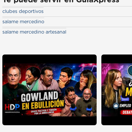
Te puede servir en GuiaXpress
clubes deportivos
salame mercedino
salame mercedino artesanal