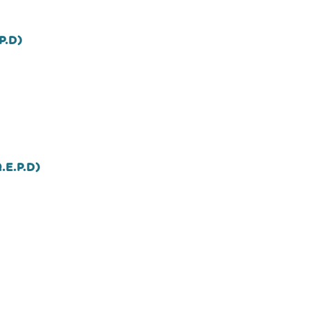
P.D)
.E.P.D)