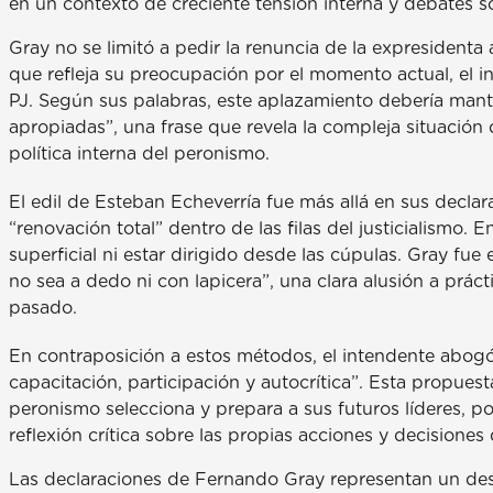
en un contexto de creciente tensión interna y debates so
Gray no se limitó a pedir la renuncia de la expresidenta
que refleja su preocupación por el momento actual, el in
PJ. Según sus palabras, este aplazamiento debería mant
apropiadas”, una frase que revela la compleja situación
política interna del peronismo.
El edil de Esteban Echeverría fue más allá en sus decla
“renovación total” dentro de las filas del justicialismo.
superficial ni estar dirigido desde las cúpulas. Gray fue
no sea a dedo ni con lapicera”, una clara alusión a práct
pasado.
En contraposición a estos métodos, el intendente abog
capacitación, participación y autocrítica”. Esta propue
peronismo selecciona y prepara a sus futuros líderes, p
reflexión crítica sobre las propias acciones y decisiones 
Las declaraciones de Fernando Gray representan un desafí