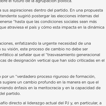
bre el futuro de la agrupación política.
 a sus aspiraciones dentro del partido. En una propuesta
tendente sugirió postergar las elecciones internas del
enerse “hasta que las condiciones sociales sean más
 que atraviesa el país y cómo esta impacta en la dinámica
raciones, enfatizando la urgente necesidad de una
 En su visión, este proceso de cambio no debe ser
 enfático al señalar que el “trasvasamiento generacional
icas de designación vertical que han sido criticadas en el
ó por un “verdadero proceso riguroso de formación,
sta sugiere un cambio profundo en la manera en que el
oniendo énfasis en la meritocracia y en la capacidad de
del partido.
o directo al liderazgo actual del PJ y, en particular, a