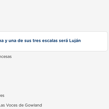
a y una de sus tres escalas será Luján
ncesas
res
r Las Voces de Gowland