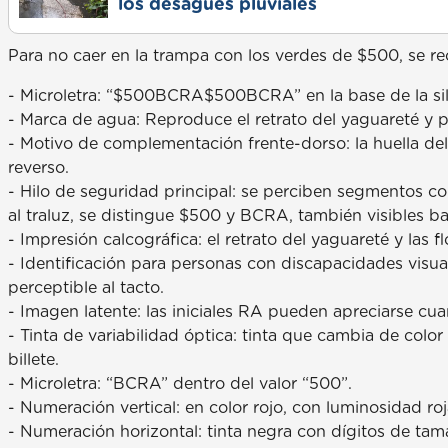
los desagües pluviales
Para no caer en la trampa con los verdes de $500, se re
- Microletra: “$500BCRA$500BCRA” en la base de la sil
- Marca de agua: Reproduce el retrato del yaguareté y 
- Motivo de complementación frente-dorso: la huella de
reverso.
- Hilo de seguridad principal: se perciben segmentos co
al traluz, se distingue $500 y BCRA, también visibles bajo
- Impresión calcográfica: el retrato del yaguareté y las fl
- Identificación para personas con discapacidades visu
perceptible al tacto.
- Imagen latente: las iniciales RA pueden apreciarse cuan
- Tinta de variabilidad óptica: tinta que cambia de color
billete.
- Microletra: “BCRA” dentro del valor “500”.
- Numeración vertical: en color rojo, con luminosidad roja 
- Numeración horizontal: tinta negra con dígitos de tamañ