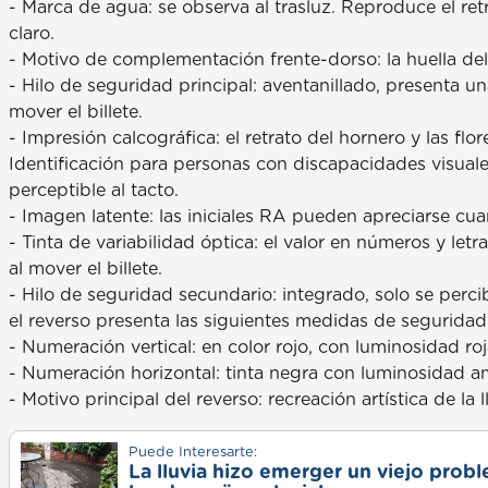
- Marca de agua: se observa al trasluz. Reproduce el re
claro.
- Motivo de complementación frente-dorso: la huella del
- Hilo de seguridad principal: aventanillado, presenta un
mover el billete.
- Impresión calcográfica: el retrato del hornero y las flor
Identificación para personas con discapacidades visual
perceptible al tacto.
- Imagen latente: las iniciales RA pueden apreciarse cuan
- Tinta de variabilidad óptica: el valor en números y le
al mover el billete.
- Hilo de seguridad secundario: integrado, solo se perc
el reverso presenta las siguientes medidas de seguridad
- Numeración vertical: en color rojo, con luminosidad roja 
- Numeración horizontal: tinta negra con luminosidad amar
- Motivo principal del reverso: recreación artística de l
Puede Interesarte:
La lluvia hizo emerger un viejo prob