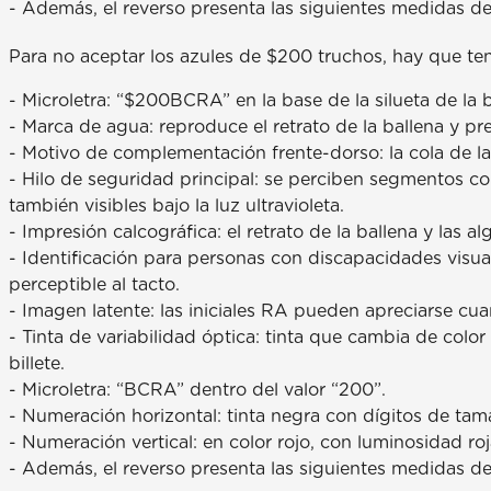
- Además, el reverso presenta las siguientes medidas de s
Para no aceptar los azules de $200 truchos, hay que ten
- Microletra: “$200BCRA” en la base de la silueta de la b
- Marca de agua: reproduce el retrato de la ballena y p
- Motivo de complementación frente-dorso: la cola de la
- Hilo de seguridad principal: se perciben segmentos con
también visibles bajo la luz ultravioleta.
- Impresión calcográfica: el retrato de la ballena y las al
- Identificación para personas con discapacidades visu
perceptible al tacto.
- Imagen latente: las iniciales RA pueden apreciarse cuan
- Tinta de variabilidad óptica: tinta que cambia de colo
billete.
- Microletra: “BCRA” dentro del valor “200”.
- Numeración horizontal: tinta negra con dígitos de tamaño
- Numeración vertical: en color rojo, con luminosidad roja 
- Además, el reverso presenta las siguientes medidas de 