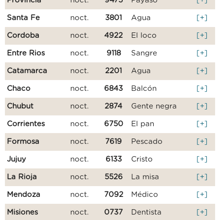
Provincia
noct.
9475
Payaso
[+]
Santa Fe
noct.
3801
Agua
[+]
Cordoba
noct.
4922
El loco
[+]
Entre Rios
noct.
9118
Sangre
[+]
Catamarca
noct.
2201
Agua
[+]
Chaco
noct.
6843
Balcón
[+]
Chubut
noct.
2874
Gente negra
[+]
Corrientes
noct.
6750
El pan
[+]
Formosa
noct.
7619
Pescado
[+]
Jujuy
noct.
6133
Cristo
[+]
La Rioja
noct.
5526
La misa
[+]
Mendoza
noct.
7092
Médico
[+]
Misiones
noct.
0737
Dentista
[+]