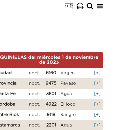
QUINIELAS del miércoles 1 de noviembre
de 2023
iudad
noct.
6160
Virgen
[+]
rovincia
noct.
9475
Payaso
[+]
anta Fe
noct.
3801
Agua
[+]
ordoba
noct.
4922
El loco
[+]
ntre Rios
noct.
9118
Sangre
[+]
atamarca
noct.
2201
Agua
[+]