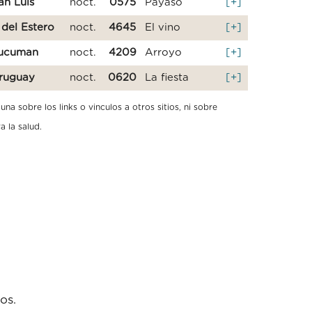
an Luis
noct.
0575
Payaso
[+]
 del Estero
noct.
4645
El vino
[+]
ucuman
noct.
4209
Arroyo
[+]
ruguay
noct.
0620
La fiesta
[+]
a sobre los links o vinculos a otros sitios, ni sobre
a la salud.
os.