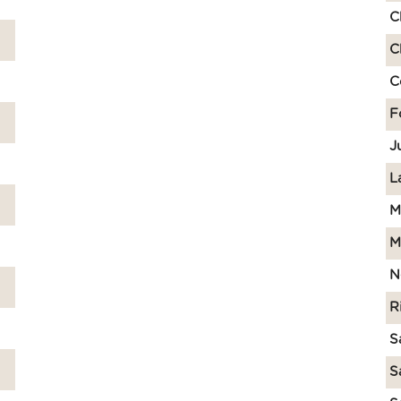
C
C
C
F
J
L
M
M
N
R
S
S