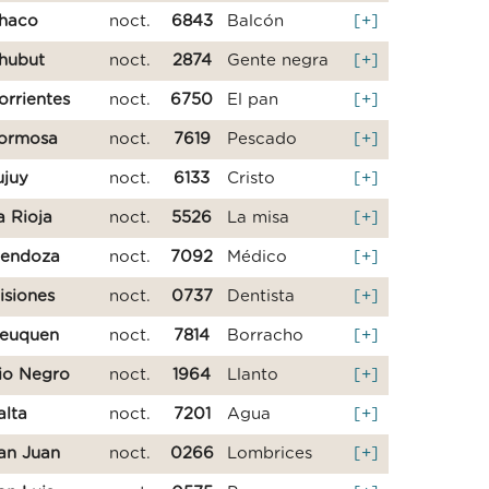
haco
noct.
6843
Balcón
[+]
hubut
noct.
2874
Gente negra
[+]
orrientes
noct.
6750
El pan
[+]
ormosa
noct.
7619
Pescado
[+]
ujuy
noct.
6133
Cristo
[+]
a Rioja
noct.
5526
La misa
[+]
endoza
noct.
7092
Médico
[+]
isiones
noct.
0737
Dentista
[+]
euquen
noct.
7814
Borracho
[+]
io Negro
noct.
1964
Llanto
[+]
alta
noct.
7201
Agua
[+]
an Juan
noct.
0266
Lombrices
[+]