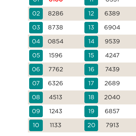
02
8286
12
6389
03
8738
13
6904
04
0854
14
9539
05
1596
15
4247
06
7762
16
7439
07
6326
17
2689
08
4513
18
2040
09
1243
19
6857
10
1133
20
7913