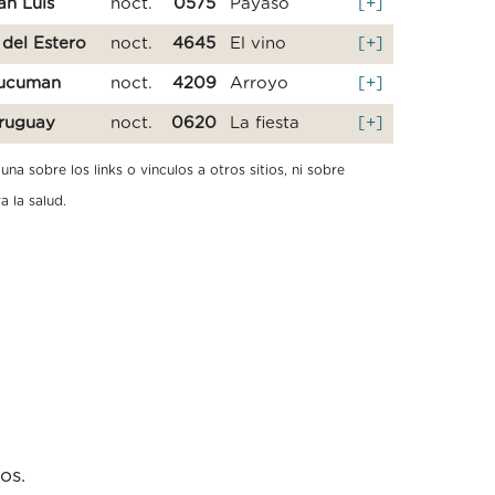
an Luis
noct.
0575
Payaso
[+]
 del Estero
noct.
4645
El vino
[+]
ucuman
noct.
4209
Arroyo
[+]
ruguay
noct.
0620
La fiesta
[+]
a sobre los links o vinculos a otros sitios, ni sobre
a la salud.
os.