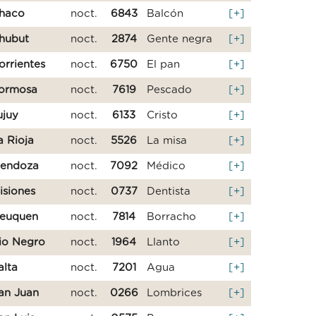
haco
noct.
6843
Balcón
[+]
hubut
noct.
2874
Gente negra
[+]
orrientes
noct.
6750
El pan
[+]
ormosa
noct.
7619
Pescado
[+]
ujuy
noct.
6133
Cristo
[+]
a Rioja
noct.
5526
La misa
[+]
endoza
noct.
7092
Médico
[+]
isiones
noct.
0737
Dentista
[+]
euquen
noct.
7814
Borracho
[+]
io Negro
noct.
1964
Llanto
[+]
alta
noct.
7201
Agua
[+]
an Juan
noct.
0266
Lombrices
[+]