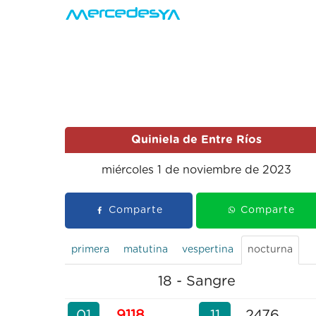
Quiniela de Entre Ríos
miércoles 1 de noviembre de 2023
Comparte
Comparte
primera
matutina
vespertina
nocturna
18 - Sangre
01
9118
11
2476