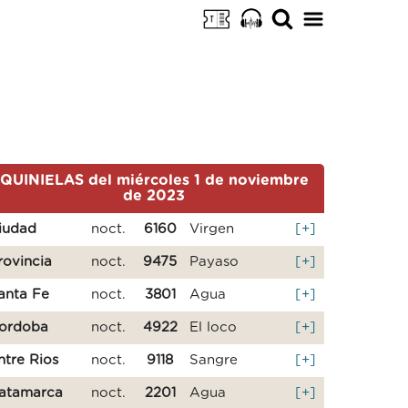
QUINIELAS del miércoles 1 de noviembre
de 2023
iudad
noct.
6160
Virgen
[+]
rovincia
noct.
9475
Payaso
[+]
anta Fe
noct.
3801
Agua
[+]
ordoba
noct.
4922
El loco
[+]
ntre Rios
noct.
9118
Sangre
[+]
atamarca
noct.
2201
Agua
[+]