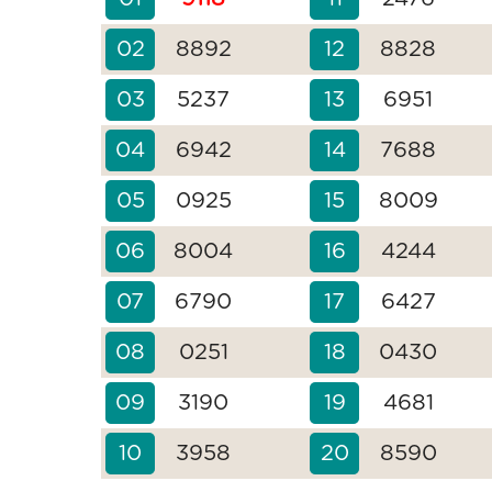
02
8892
12
8828
03
5237
13
6951
04
6942
14
7688
05
0925
15
8009
06
8004
16
4244
07
6790
17
6427
08
0251
18
0430
09
3190
19
4681
10
3958
20
8590