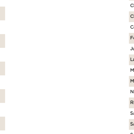
C
C
C
F
J
L
M
M
N
R
S
S