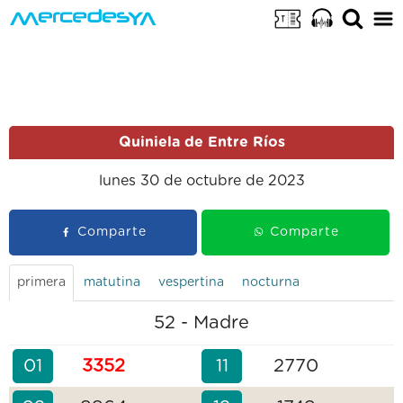
Quiniela de Entre Ríos
lunes 30 de octubre de 2023
Comparte
Comparte
primera
matutina
vespertina
nocturna
52 - Madre
01
3352
11
2770