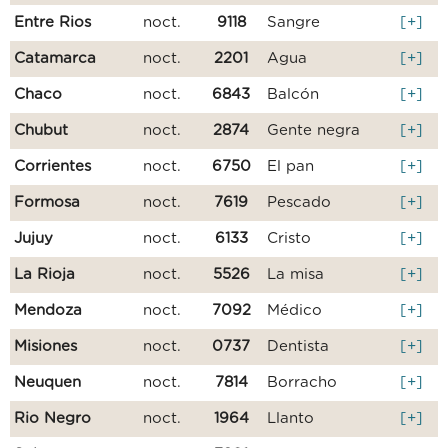
Entre Rios
noct.
9118
Sangre
[+]
Catamarca
noct.
2201
Agua
[+]
Chaco
noct.
6843
Balcón
[+]
Chubut
noct.
2874
Gente negra
[+]
Corrientes
noct.
6750
El pan
[+]
Formosa
noct.
7619
Pescado
[+]
Jujuy
noct.
6133
Cristo
[+]
La Rioja
noct.
5526
La misa
[+]
Mendoza
noct.
7092
Médico
[+]
Misiones
noct.
0737
Dentista
[+]
Neuquen
noct.
7814
Borracho
[+]
Rio Negro
noct.
1964
Llanto
[+]