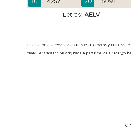
10
4257
20
5091
Letras:
AELV
En caso de discrepancia entre nuestros datos y el extracto o
cualquier transaccion originada a partir de los avisos y/o 
© 