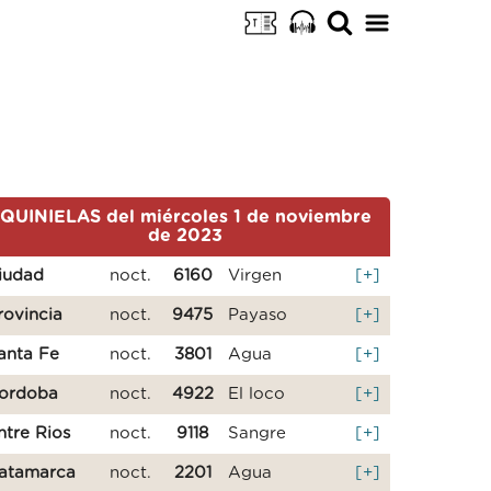
QUINIELAS del miércoles 1 de noviembre
de 2023
iudad
noct.
6160
Virgen
[+]
rovincia
noct.
9475
Payaso
[+]
anta Fe
noct.
3801
Agua
[+]
ordoba
noct.
4922
El loco
[+]
ntre Rios
noct.
9118
Sangre
[+]
atamarca
noct.
2201
Agua
[+]