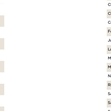
C
C
C
F
J
L
M
M
N
R
S
S