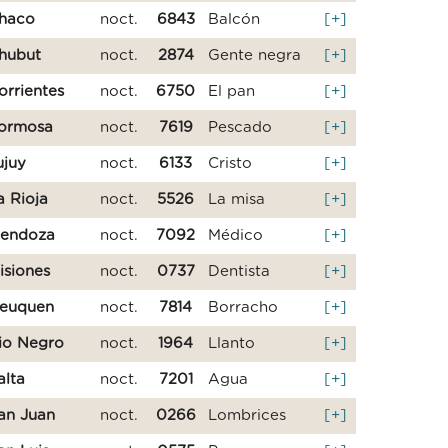
haco
noct.
6843
Balcón
[+]
hubut
noct.
2874
Gente negra
[+]
orrientes
noct.
6750
El pan
[+]
ormosa
noct.
7619
Pescado
[+]
ujuy
noct.
6133
Cristo
[+]
a Rioja
noct.
5526
La misa
[+]
endoza
noct.
7092
Médico
[+]
isiones
noct.
0737
Dentista
[+]
euquen
noct.
7814
Borracho
[+]
io Negro
noct.
1964
Llanto
[+]
alta
noct.
7201
Agua
[+]
an Juan
noct.
0266
Lombrices
[+]