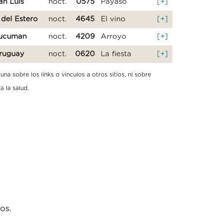
an Luis
noct.
0575
Payaso
[+]
 del Estero
noct.
4645
El vino
[+]
ucuman
noct.
4209
Arroyo
[+]
ruguay
noct.
0620
La fiesta
[+]
a sobre los links o vinculos a otros sitios, ni sobre
a la salud.
os.