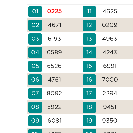
01
0225
11
4625
02
4671
12
0209
03
6193
13
4963
04
0589
14
4243
05
6526
15
6991
06
4761
16
7000
07
8092
17
2294
08
5922
18
9451
09
6081
19
9350