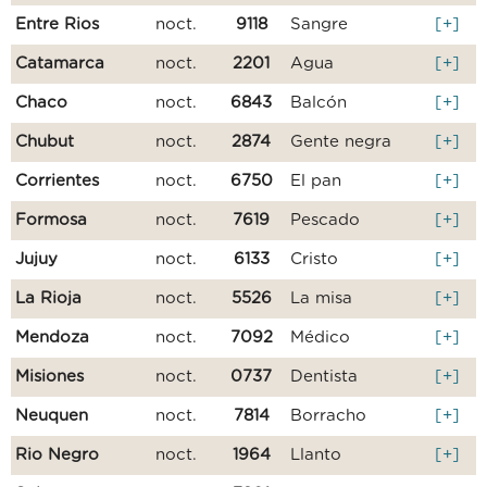
Entre Rios
noct.
9118
Sangre
[+]
Catamarca
noct.
2201
Agua
[+]
Chaco
noct.
6843
Balcón
[+]
Chubut
noct.
2874
Gente negra
[+]
Corrientes
noct.
6750
El pan
[+]
Formosa
noct.
7619
Pescado
[+]
Jujuy
noct.
6133
Cristo
[+]
La Rioja
noct.
5526
La misa
[+]
Mendoza
noct.
7092
Médico
[+]
Misiones
noct.
0737
Dentista
[+]
Neuquen
noct.
7814
Borracho
[+]
Rio Negro
noct.
1964
Llanto
[+]