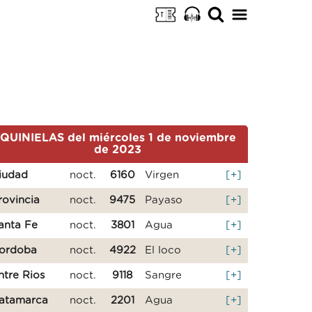
QUINIELAS del miércoles 1 de noviembre
de 2023
iudad
noct.
6160
Virgen
[+]
rovincia
noct.
9475
Payaso
[+]
anta Fe
noct.
3801
Agua
[+]
ordoba
noct.
4922
El loco
[+]
ntre Rios
noct.
9118
Sangre
[+]
atamarca
noct.
2201
Agua
[+]