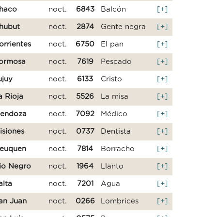
haco
noct.
6843
Balcón
[+]
hubut
noct.
2874
Gente negra
[+]
orrientes
noct.
6750
El pan
[+]
ormosa
noct.
7619
Pescado
[+]
ujuy
noct.
6133
Cristo
[+]
a Rioja
noct.
5526
La misa
[+]
endoza
noct.
7092
Médico
[+]
isiones
noct.
0737
Dentista
[+]
euquen
noct.
7814
Borracho
[+]
io Negro
noct.
1964
Llanto
[+]
alta
noct.
7201
Agua
[+]
an Juan
noct.
0266
Lombrices
[+]