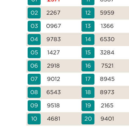
02
2267
12
5959
03
0967
13
1366
04
9783
14
6530
05
1427
15
3284
06
2918
16
7521
07
9012
17
8945
08
6543
18
8973
09
9518
19
2165
10
4681
20
9401