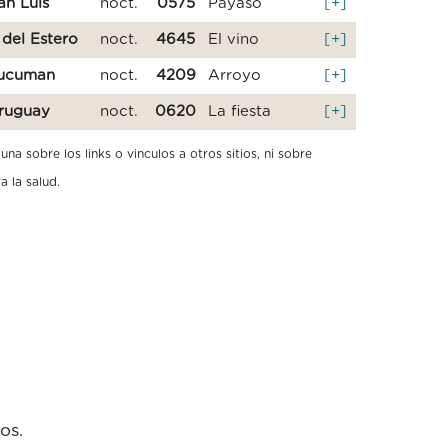
an Luis
noct.
0575
Payaso
[+]
 del Estero
noct.
4645
El vino
[+]
ucuman
noct.
4209
Arroyo
[+]
ruguay
noct.
0620
La fiesta
[+]
a sobre los links o vinculos a otros sitios, ni sobre
a la salud.
os.