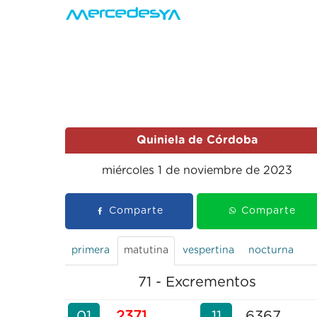
Quiniela de Córdoba
miércoles 1 de noviembre de 2023
Comparte
Comparte
primera
matutina
vespertina
nocturna
71 - Excrementos
01
2371
11
6367