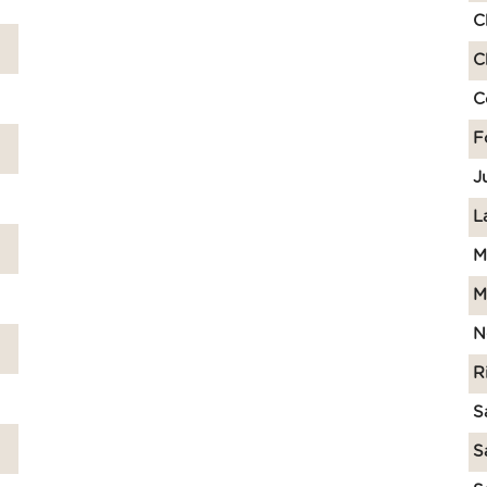
C
C
C
F
J
L
M
M
N
R
S
S