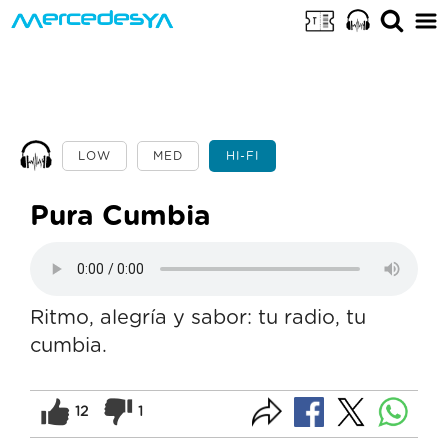
LOW
MED
HI-FI
Pura Cumbia
Ritmo, alegría y sabor: tu radio, tu
cumbia.
12
1