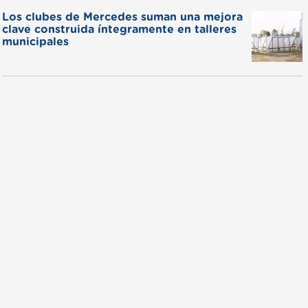
Los clubes de Mercedes suman una mejora
clave construida íntegramente en talleres
municipales