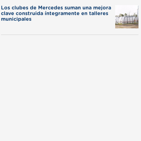
Los clubes de Mercedes suman una mejora
clave construida íntegramente en talleres
municipales