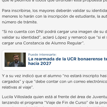
que le pedimos a todos que difundan esta propuesta par
Para inscribirse, los mayores deberán validar su identi
menores lo harán con la inscripción de estudiante, la a
número de trámite.
“Si no cuenta con DNI podrá cargar una imagen de su 
validar su identidad”, aclaró López y remarcó que “si el 
cargar una Constancia de Alumno Regular”.
Puede Interesarte:
La rearmada de la UCR bonaerense ten
hacia 2027
Y a su vez indicó que el alumno “no estará inscripto ha
cargados” y que “debe contar con un correo electrónico pa
relativas al viaje”.
Lucila Villoslada quien está al frente del área de Juven
lanzando el programa “Viaje de Fin de Curso” de la pro