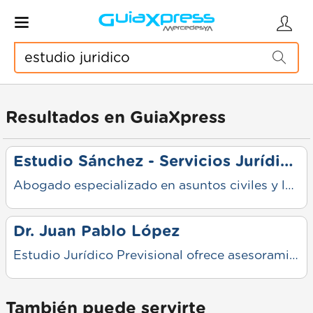
Resultados en GuiaXpress
Estudio Sánchez - Servicios Jurídicos
Abogado especializado en asuntos civiles y laborales ofrece asesoramiento, mediaciones y representación legal. Atención personalizada, compromiso, claridad en cada paso y acompañamiento profesional para resolver conflictos.
Dr. Juan Pablo López
Estudio Jurídico Previsional ofrece asesoramiento, cálculos y reclamos por reajustes de jubilaciones y pensiones. Atención personalizada, seguimiento de cada caso y compromiso para lograr mejores resultados.
También puede servirte