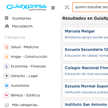
Resultados en GuiaX
GuiaXpress
MercedesYA
Marcela Melgar
Categorías
Brindamos apoyo escolar par
Salud - Medicina
Escuela Secundaria 12
Educación de calidad, forma
Hogar - Construcción
Economía - Finanzas
Colegio Nacional Flo
Educación de nivel secundar
Derecho - Legal
Automotor
Escuela Normal Super
Belleza - Estética
Instituto San Antoni
Más categorías...