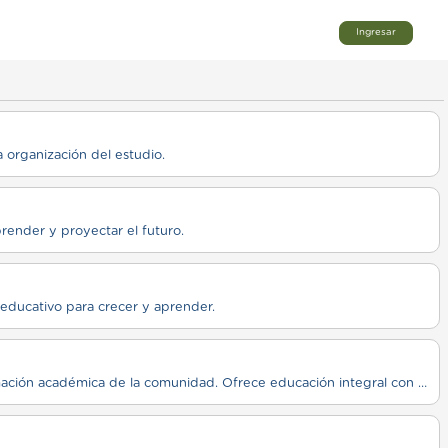
Ingresar
 organización del estudio.
render y proyectar el futuro.
educativo para crecer y aprender.
Institución educativa pública de nivel inicial, primario y secundario con amplia trayectoria en la formación académica de la comunidad. Ofrece educación integral con orientación pedagógica y compromiso con el desarrollo social y cultural de Mercedes. Cuenta con equipo docente estable y propuestas educativas consolidadas.