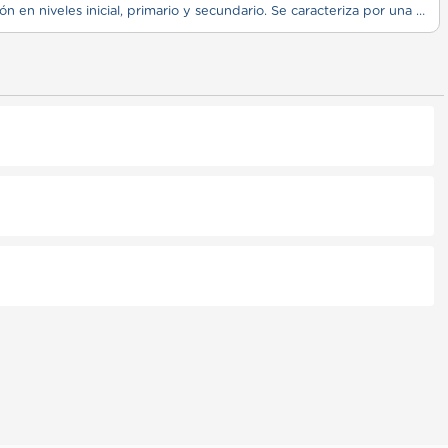
El Instituto San Antonio de Padua es un establecimiento educativo de gestión privada, con formación en niveles inicial, primario y secundario. Se caracteriza por una propuesta pedagógica integral, con orientación en valores, acompañamiento personalizado y actividades formativas complementarias.