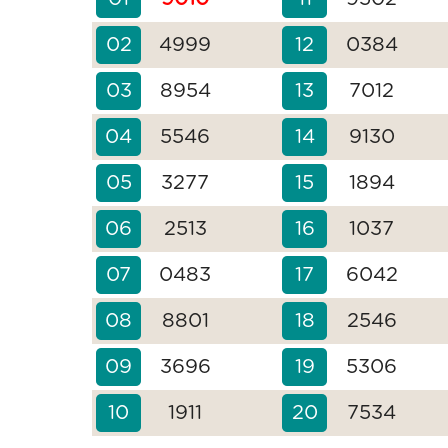
02
4999
12
0384
03
8954
13
7012
04
5546
14
9130
05
3277
15
1894
06
2513
16
1037
07
0483
17
6042
08
8801
18
2546
09
3696
19
5306
10
1911
20
7534