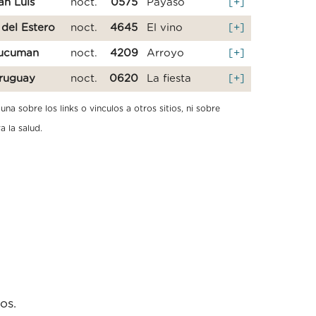
an Luis
noct.
0575
Payaso
[+]
 del Estero
noct.
4645
El vino
[+]
ucuman
noct.
4209
Arroyo
[+]
ruguay
noct.
0620
La fiesta
[+]
a sobre los links o vinculos a otros sitios, ni sobre
a la salud.
os.