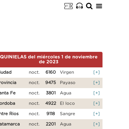
QUINIELAS del miércoles 1 de noviembre
de 2023
iudad
noct.
6160
Virgen
[+]
rovincia
noct.
9475
Payaso
[+]
anta Fe
noct.
3801
Agua
[+]
ordoba
noct.
4922
El loco
[+]
ntre Rios
noct.
9118
Sangre
[+]
atamarca
noct.
2201
Agua
[+]