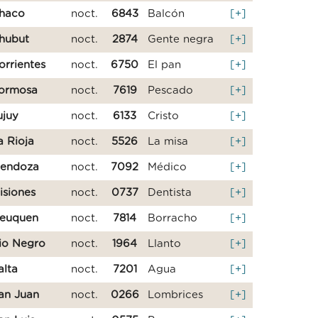
haco
noct.
6843
Balcón
[+]
hubut
noct.
2874
Gente negra
[+]
orrientes
noct.
6750
El pan
[+]
ormosa
noct.
7619
Pescado
[+]
ujuy
noct.
6133
Cristo
[+]
a Rioja
noct.
5526
La misa
[+]
endoza
noct.
7092
Médico
[+]
isiones
noct.
0737
Dentista
[+]
euquen
noct.
7814
Borracho
[+]
io Negro
noct.
1964
Llanto
[+]
alta
noct.
7201
Agua
[+]
an Juan
noct.
0266
Lombrices
[+]