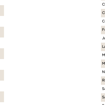
C
C
C
F
J
L
M
M
N
R
S
S