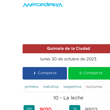
Quiniela de la Ciudad
lunes 30 de octubre de 2023
Comparte
Comparte
primera
matutina
vespertina
nocturna
10 - La leche
01
9010
11
9502