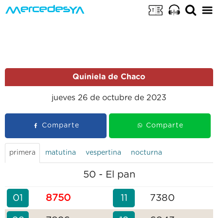
Quiniela de Chaco
jueves 26 de octubre de 2023
Comparte
Comparte
primera
matutina
vespertina
nocturna
50 - El pan
01
8750
11
7380