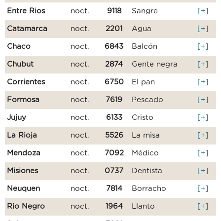
Entre Rios
noct.
9118
Sangre
[+]
Catamarca
noct.
2201
Agua
[+]
Chaco
noct.
6843
Balcón
[+]
Chubut
noct.
2874
Gente negra
[+]
Corrientes
noct.
6750
El pan
[+]
Formosa
noct.
7619
Pescado
[+]
Jujuy
noct.
6133
Cristo
[+]
La Rioja
noct.
5526
La misa
[+]
Mendoza
noct.
7092
Médico
[+]
Misiones
noct.
0737
Dentista
[+]
Neuquen
noct.
7814
Borracho
[+]
Rio Negro
noct.
1964
Llanto
[+]