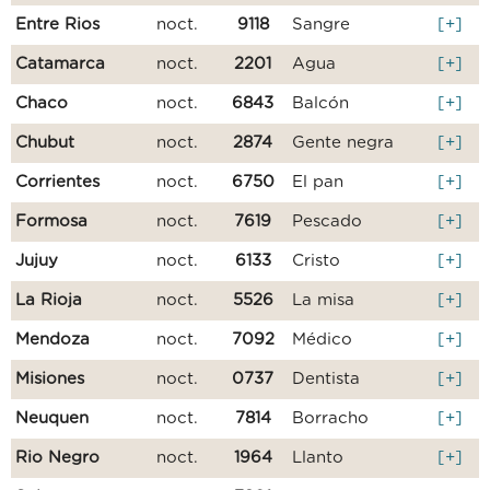
Entre Rios
noct.
9118
Sangre
[+]
Catamarca
noct.
2201
Agua
[+]
Chaco
noct.
6843
Balcón
[+]
Chubut
noct.
2874
Gente negra
[+]
Corrientes
noct.
6750
El pan
[+]
Formosa
noct.
7619
Pescado
[+]
Jujuy
noct.
6133
Cristo
[+]
La Rioja
noct.
5526
La misa
[+]
Mendoza
noct.
7092
Médico
[+]
Misiones
noct.
0737
Dentista
[+]
Neuquen
noct.
7814
Borracho
[+]
Rio Negro
noct.
1964
Llanto
[+]