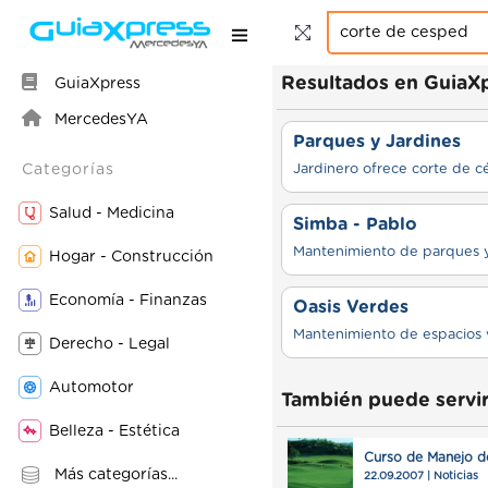
Resultados en GuiaX
GuiaXpress
MercedesYA
Parques y Jardines
Categorías
Jardinero ofrece corte de cé
Salud - Medicina
Simba - Pablo
Hogar - Construcción
Economía - Finanzas
Oasis Verdes
Mantenimiento de espacios v
Derecho - Legal
Automotor
También puede servir
Belleza - Estética
Curso de Manejo 
Más categorías...
22.09.2007 | Noticias