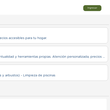
Ingresar
cios accesibles para tu hogar.
Mantenimiento de parques y jardines: corte de césped, poda, limpieza y diseño. Trabajo prolijo, puntualidad y herramientas propias. Atención personalizada, precios accesibles y espacios verdes siempre cuidados.
 y arbustos) - Limpieza de piscinas