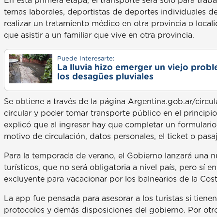
En esta primera etapa, el transporte será solo para trab
temas laborales, deportistas de deportes individuales 
realizar un tratamiento médico en otra provincia o loca
que asistir a un familiar que vive en otra provincia.
Puede Interesarte:
La lluvia hizo emerger un viejo prob
los desagües pluviales
Se obtiene a través de la página Argentina.gob.ar/circu
circular y poder tomar transporte público en el princip
explicó que al ingresar hay que completar un formulario
motivo de circulación, datos personales, el ticket o pasaj
Para la temporada de verano, el Gobierno lanzará una nu
turísticos, que no será obligatoria a nivel país, pero sí 
excluyente para vacacionar por los balnearios de la Cost
La app fue pensada para asesorar a los turistas si tienen
protocolos y demás disposiciones del gobierno. Por otro