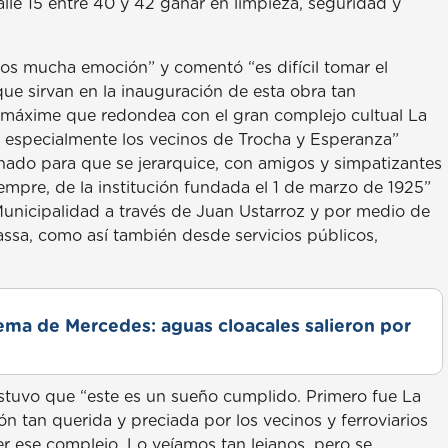
alle 15 entre 40 y 42 ganar en limpieza, seguridad y
mos mucha emoción” y comentó “es difícil tomar el
que sirvan en la inauguración de esta obra tan
a, máxime que redondea con el gran complejo cultual La
, especialmente los vecinos de Trocha y Esperanza”
hado para que se jerarquice, con amigos y simpatizantes
empre, de la institución fundada el 1 de marzo de 1925”
unicipalidad a través de Juan Ustarroz y por medio de
Massa, como así también desde servicios públicos,
lema de Mercedes: aguas cloacales salieron por
ostuvo que “este es un sueño cumplido. Primero fue La
ón tan querida y preciada por los vecinos y ferroviarios
r ese complejo. Lo veíamos tan lejanos, pero se