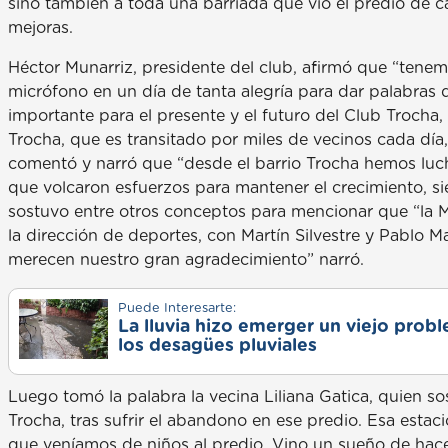
sino también a toda una barriada que vio el predio de c
mejoras.
Héctor Munarriz, presidente del club, afirmó que “tene
micrófono en un día de tanta alegría para dar palabras 
importante para el presente y el futuro del Club Troch
Trocha, que es transitado por miles de vecinos cada día
comentó y narró que “desde el barrio Trocha hemos luc
que volcaron esfuerzos para mantener el crecimiento, si
sostuvo entre otros conceptos para mencionar que “la M
la dirección de deportes, con Martín Silvestre y Pablo 
merecen nuestro gran agradecimiento” narró.
Puede Interesarte:
La lluvia hizo emerger un viejo prob
los desagües pluviales
Luego tomó la palabra la vecina Liliana Gatica, quien s
Trocha, tras sufrir el abandono en ese predio. Esa estaci
que veníamos de niños al predio. Vino un sueño de hace