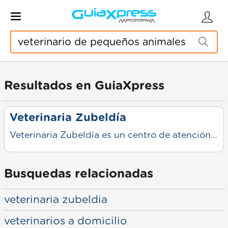
Resultados en GuiaXpress
Veterinaria Zubeldía
Veterinaria Zubeldía es un centro de atención integral para mascotas y animales de mayor porte en la ciudad de Mercedes, ubicado sobre Acceso Manuel San Martín. Bajo la dirección del médico veterinario Bernardo Zubeldía, el espacio ofrece servicios clínicos para pequeños animales y equinos, con foco en la prevención, diagnóstico y tratamiento. Cuenta con prestaciones como vacunación, farmacia veterinaria, venta de alimentos balanceados y atención general, sumando además servicios especializados como radiología equina con equipamiento moderno que permite realizar estudios incluso a campo. También incorpora servicios complementarios como peluquería canina y atención a demanda, incluyendo consultas a domicilio bajo coordinación previa. Se posiciona como una opción completa para el cuidado animal en la zona, combinando atención profesional, tecnología aplicada al diagnóstico y una mirada orientada a la tenencia responsable de mascotas.
Busquedas relacionadas
veterinaria zubeldia
veterinarios a domicilio