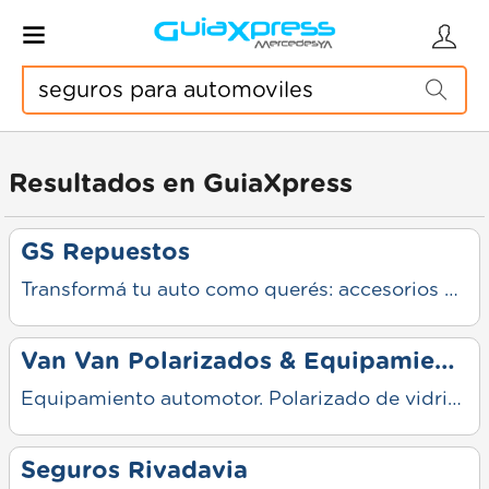
Resultados en GuiaXpress
GS Repuestos
Transformá tu auto como querés: accesorios para el automotor con lo último en audio, iluminación, confort y cuidado. Gran variedad, calidad asegurada y asesoramiento para cada detalle. Aprovechá nuestros precios y equipá tu vehículo al máximo.
Van Van Polarizados & Equipamientos
Equipamiento automotor. Polarizado de vidrios, instalación de accesorios y personalización de utilitarios y camionetas. Servicio orientado a mejorar funcionalidad, confort y estética del vehículo con asesoramiento personalizado.
Seguros Rivadavia