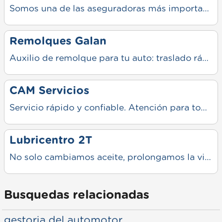
Somos una de las aseguradoras más importantes de la República Argentina y trabajamos día a día para mantener este lugar de privilegio. Nunca dejando de lado nuestra esencia y nuestros valores fundamentales.
Remolques Galan
Auxilio de remolque para tu auto: traslado rápido y seguro ante averías o accidentes. Servicio confiable, atención profesional y asistencia inmediata para que tu vehículo llegue sin problemas a destino.
CAM Servicios
Servicio rápido y confiable. Atención para todo tipo de vehículos, brindando soluciones rápidas y seguras. Realizamos reparación de cubiertas, parches, balanceo y control general para que sigas tu camino sin problemas.
Lubricentro 2T
No solo cambiamos aceite, prolongamos la vida útil de tu vehículo. Somos un equipo de profesionales apasionados por el mantenimiento preventivo, convencidos de que un motor bien cuidado es sinónimo de seguridad y ahorro para vos.
Busquedas relacionadas
gestoria del automotor