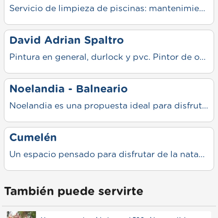
Servicio de limpieza de piscinas: mantenimiento, cloro y filtrado. Trabajo responsable, puntual y con precios accesibles todo el año.
David Adrian Spaltro
Pintura en general, durlock y pvc. Pintor de obra, departamentos, hogares, locales. Piletas natación, Membrana en rollo, Membrana en pasta.
Noelandia - Balneario
Noelandia es una propuesta ideal para disfrutar del verano en Mercedes, con una amplia pileta como principal atractivo y espacios pensados para el descanso y la recreación. Ofrece sectores parquizados, parrillas y comodidades para compartir en familia o con amigos en un entorno cuidado y preparado para pasar el día.
Cumelén
Un espacio pensado para disfrutar de la natación en todas sus formas. Contamos con instalaciones adecuadas y propuestas para distintas edades, desde actividades recreativas hasta entrenamiento.
También puede servirte