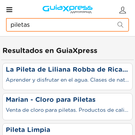
Resultados en GuiaXpress
La Pileta de Liliana Robba de Ricaldoni
Aprender y disfrutar en el agua. Clases de natación para todas las edades y niveles, desde iniciación hasta perfeccionamiento. Trabajamos con profesores capacitados en un ambiente seguro y cuidado, priorizando el aprendizaje y la confianza en el agua. Ofrecemos clases grupales e individuales, adaptadas a cada necesidad, combinando técnica, ejercicio y diversión.
Marian - Cloro para Piletas
Venta de cloro para piletas. Productos de calidad para desinfección y mantenimiento. Asesoramiento, precios accesibles y opciones para mantener tu piscina limpia todo el año.
Pileta Limpia