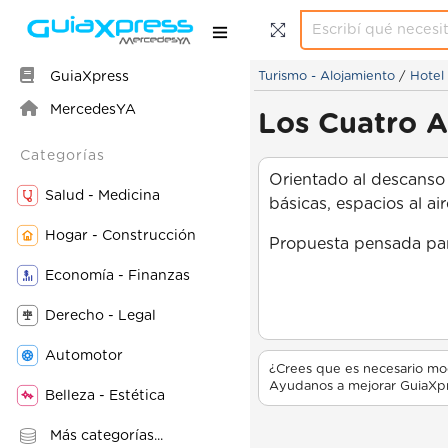
GuiaXpress
Turismo - Alojamiento
/
Hotel
MercedesYA
Los Cuatro 
Categorías
Orientado al descanso
Salud - Medicina
básicas, espacios al ai
Hogar - Construcción
Propuesta pensada para
Economía - Finanzas
Derecho - Legal
Automotor
¿Crees que es necesario mod
Ayudanos a mejorar GuiaXpr
Belleza - Estética
Más categorías...