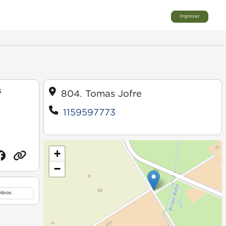
Ingresar
s
804. Tomas Jofre
1159597773
+
−
mbios